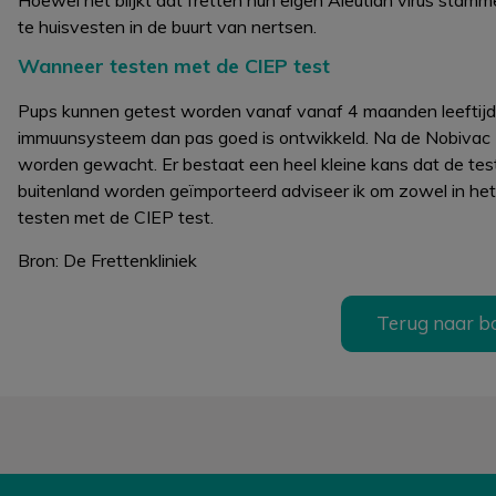
Hoewel het blijkt dat fretten hun eigen Aleutian virus stamm
te huisvesten in de buurt van nertsen.
Wanneer testen met de CIEP test
Pups kunnen getest worden vanaf vanaf 4 maanden leeftijd.
immuunsysteem dan pas goed is ontwikkeld. Na de Nobivac
worden gewacht. Er bestaat een heel kleine kans dat de test 
buitenland worden geïmporteerd adviseer ik om zowel in het 
testen met de CIEP test.
Bron: De Frettenkliniek
Terug naar b