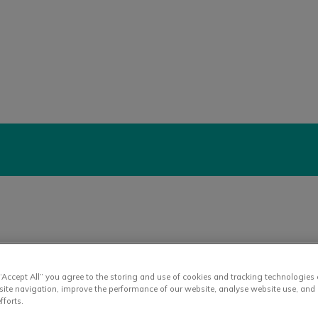
liniek Winsum
A
 “Accept All” you agree to the storing and use of cookies and tracking technologies
site navigation, improve the performance of our website, analyse website use, and 
fforts.