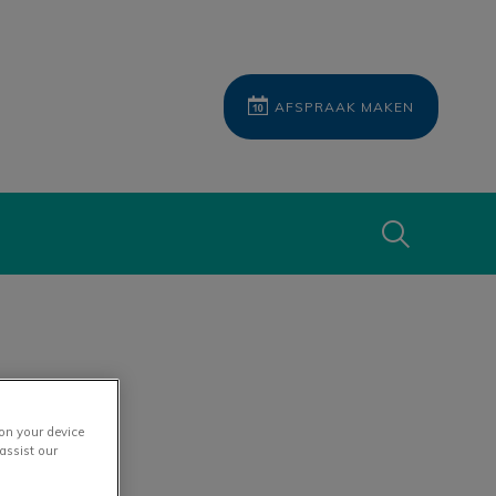
AFSPRAAK MAKEN
Zoek
Zoek
 on your device
assist our