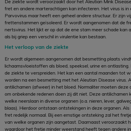
De ziekte wordt veroorzaakt door het Aleutian Mink Disease V
fret en andere marterachtigen kan infecteren. Het virus is 
Parvovirus maar heeft een geheel andere structuur. Er zijn 
frettenstammen geïsoleerd. Er wordt aangenomen dat de fre
nertsvirus. Het lijkt er op dat de ene stam meer schade kan
als bij griep een verschil in virulentie kan bestaan.
Het verloop van de ziekte
Er wordt algemeen aangenomen dat besmetting plaats vindt v
lichaamsvloeistoffen als bloed, speeksel, urine en ontlasting.
de ziekte te verspreiden. Het kan een aantal maanden tot we
worden na een besmetting met het Aleutian Disease virus
antilichamen (afweer) in het bloed. Normaliter moeten deze 
om onbekende redenen doen zij dit niet. Deze antilichamen
welke neerslaan in diverse organen (o.a. nieren, lever, ga
blaas). Hierdoor ontstaan ontstekingen in deze organen. Als 
fret redelijk normaal. Bij een ernstige ontsteking zal het f
van welke organen zijn aangetast. Daarnaast veroorzaakt h
waardoor het fretje minder weerstand heeft tegen andere in