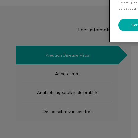
Select “Coo
adjust your
Set
Lees informatie over de aans
Aleutian Disease Virus
Anaalklieren
Antibioticagebruik in de praktijk
De aanschaf van een fret