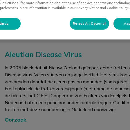
kie Settings” for more information about the use of cookies and tracking technolog
 preferences. More information is available in our Privacy Notice and Cookie Policy.
tings
Reject All Optional
Acc
chaf van een fret, Aleutian Disease Virus, anaalklieren en antib
Aleutian Disease Virus
In 2005 bleek dat uit Nieuw Zeeland geïmporteerde fretten 
Disease virus. Velen stierven op jonge leeftijd. Het virus ko
verspreiden doordat de dieren pas na maanden (soms jaren)
Frettenkliniek, de frettenverenigingen (met name de financië
de fokkers, het C.F.E. (Coöperatie van Fokkers van Edelpels
Nederland al na een paar jaar onder controle krijgen. Op dit 
fretten met deze aandoening in Nederland aanwezig.
Oorzaak