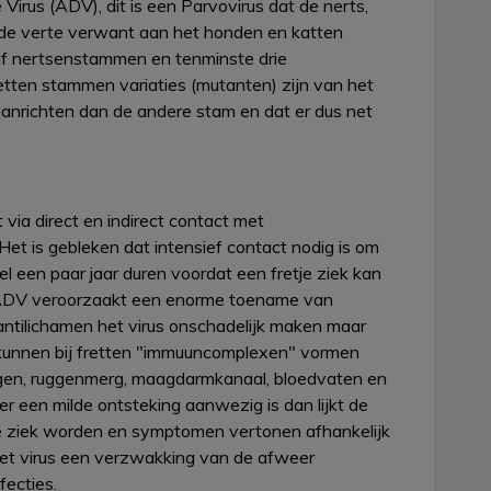
irus (ADV), dit is een Parvovirus dat de nerts,
in de verte verwant aan het honden en katten
vijf nertsenstammen en tenminste drie
tten stammen variaties (mutanten) zijn van het
 aanrichten dan de andere stam en dat er dus net
ia direct en indirect contact met
 Het is gebleken dat intensief contact nodig is om
l een paar jaar duren voordat een fretje ziek kan
. ADV veroorzaakt een enorme toename van
antilichamen het virus onschadelijk maken maar
 kunnen bij fretten "immuuncomplexen" vormen
lwegen, ruggenmerg, maagdarmkanaal, bloedvaten en
er een milde ontsteking aanwezig is dan lijkt de
retje ziek worden en symptomen vertonen afhankelijk
et virus een verzwakking van de afweer
fecties.