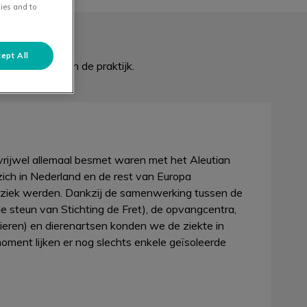
ies and to
ept All
ioticagebruik in de praktijk.
vrijwel allemaal besmet waren met het Aleutian
n zich in Nederland en de rest van Europa
 ziek werden. Dankzij de samenwerking tussen de
le steun van Stichting de Fret), de opvangcentra,
dieren) en dierenartsen konden we de ziekte in
moment lijken er nog slechts enkele geïsoleerde