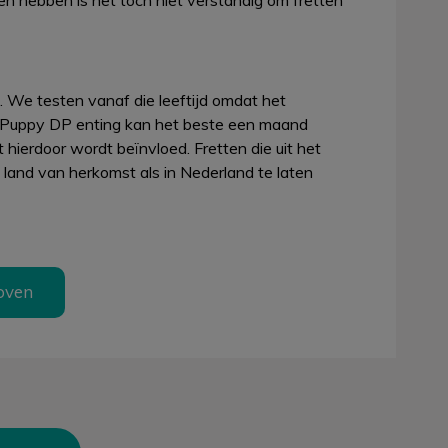
en hebben is het toch niet verstandig om fretten
 We testen vanaf die leeftijd omdat het
 Puppy DP enting kan het beste een maand
hierdoor wordt beïnvloed. Fretten die uit het
land van herkomst als in Nederland te laten
oven