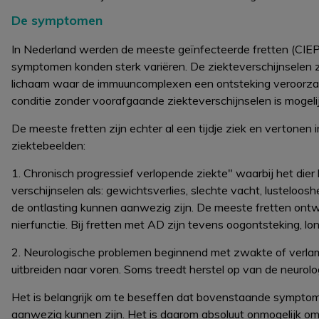
De symptomen
In Nederland werden de meeste geïnfecteerde fretten (CIEP 
symptomen konden sterk variëren. De ziekteverschijnselen zi
lichaam waar de immuuncomplexen een ontsteking veroorzake
conditie zonder voorafgaande ziekteverschijnselen is mogelij
De meeste fretten zijn echter al een tijdje ziek en vertonen
ziektebeelden:
1. Chronisch progressief verlopende ziekte" waarbij het di
verschijnselen als: gewichtsverlies, slechte vacht, lusteloos
de ontlasting kunnen aanwezig zijn. De meeste fretten ontwik
nierfunctie. Bij fretten met AD zijn tevens oogontsteking, l
2. Neurologische problemen beginnend met zwakte of verla
uitbreiden naar voren. Soms treedt herstel op van de neuro
Het is belangrijk om te beseffen dat bovenstaande symptome
aanwezig kunnen zijn. Het is daarom absoluut onmogelijk o