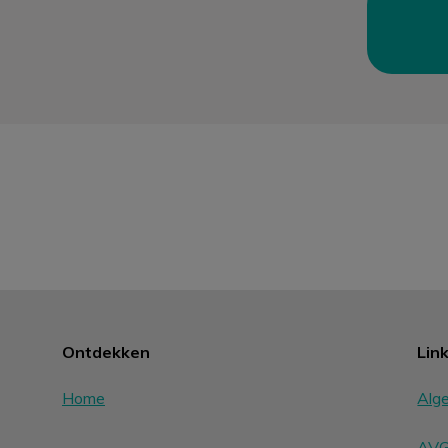
Ontdekken
Lin
Home
Alg
AVG 