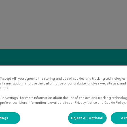
liniek Winsum
 “Accept All” you agree to the storing and use of cookies and tracking technologies
site navigation, improve the performance of our website, analyse website use, and 
fforts.
kie Settings” for more information about the use of cookies and tracking technolog
V
 preferences. More information is available in our Privacy Notice and Cookie Policy.
tings
Reject All Optional
Acc