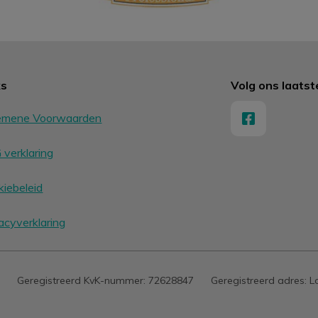
ks
Volg ons laats
emene Voorwaarden
verklaring
iebeleid
acyverklaring
Geregistreerd KvK-nummer:
72628847
Geregistreerd adres:
L