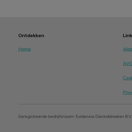
Ontdekken
Lin
Home
Alg
AVG 
Cook
Priv
Geregistreerde bedrijfsnaam:
Evidensia Dierenklinieken B.V.