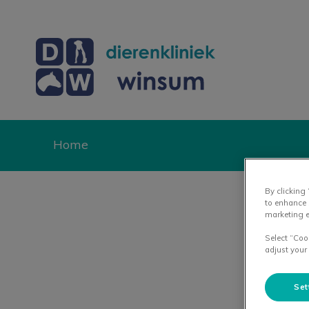
Homepage Dierenk
Home
Zoek
By clicking
to enhance 
marketing e
Select “Coo
adjust your
Set