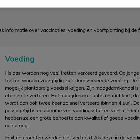
s informatie over vaccinaties, voeding en voortplanting bij de f
Voeding
Helaas worden nog veel fretten verkeerd gevoerd. Op jonge l
fretten worden vroegtijdig ziek door verkeerde voeding. De 
mogelijk plantaardig voedsel krijgen. Zijn maagdarmkanaal is
eten en te verteren. Het maagdarmkanaal is relatief kort; de
wordt dan ook twee keer zo snel verteerd (binnen 4 uur). D
passagetijd is de opname van voedingsstoffen veel minder effi
hebben ze een grote behoefte aan kwalitatief goede voeding
oorsprong.
Fruit en groenten worden niet verteerd. Als deze in de voedi