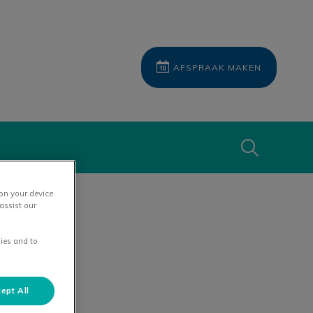
AFSPRAAK MAKEN
Zoek
 on your device
Zoek
assist our
ies and to
ept All