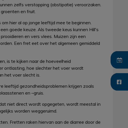
unnen zelfs verstopping (obstipatie) veroorzaken.
groenten en fruit.
 om hier al op jonge leeftijd mee te beginnen.
s een goede keuze. Als tweede keus kunnen Hill's
prooidieren en vers vlees. Muizen zijn een
orden. Een fret eet over het algemeen gemiddeld
n, is te kijken naar de hoeveelheid
 ontlasting, hoe slechter het voer wordt
 het voer slecht is.
tere leeftijd gezondheidsproblemen krijgen zoals
laasstenen en –gruis.
dat niet direct wordt opgegeten, wordt meestal in
agelijks worden weggeruimd.
ten. Fretten raken hiervan aan de diarree door de