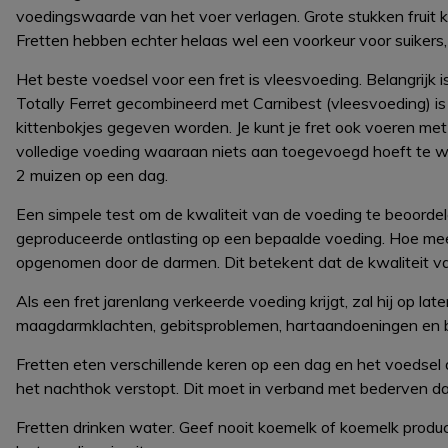
voedingswaarde van het voer verlagen. Grote stukken fruit k
Fretten hebben echter helaas wel een voorkeur voor suikers, 
Het beste voedsel voor een fret is vleesvoeding. Belangrijk is
Totally Ferret gecombineerd met Carnibest (vleesvoeding) i
kittenbokjes gegeven worden. Je kunt je fret ook voeren met 
volledige voeding waaraan niets aan toegevoegd hoeft te w
2 muizen op een dag.
Een simpele test om de kwaliteit van de voeding te beoordele
geproduceerde ontlasting op een bepaalde voeding. Hoe meer
opgenomen door de darmen. Dit betekent dat de kwaliteit van
Als een fret jarenlang verkeerde voeding krijgt, zal hij op la
maagdarmklachten, gebitsproblemen, hartaandoeningen en b
Fretten eten verschillende keren op een dag en het voedsel 
het nachthok verstopt. Dit moet in verband met bederven d
Fretten drinken water. Geef nooit koemelk of koemelk produc