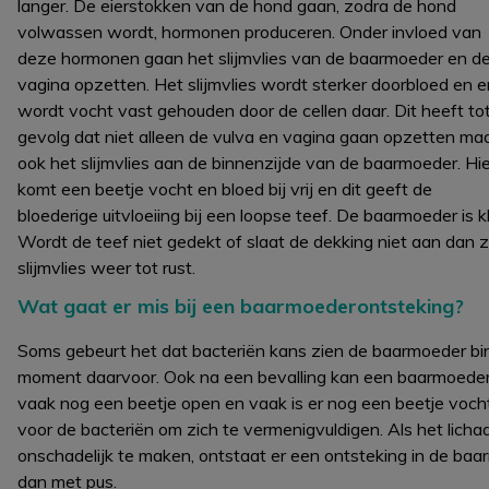
langer. De eierstokken van de hond gaan, zodra de hond
volwassen wordt, hormonen produceren. Onder invloed van
deze hormonen gaan het slijmvlies van de baarmoeder en d
vagina opzetten. Het slijmvlies wordt sterker doorbloed en e
wordt vocht vast gehouden door de cellen daar. Dit heeft to
gevolg dat niet alleen de vulva en vagina gaan opzetten ma
ook het slijmvlies aan de binnenzijde van de baarmoeder. Hie
komt een beetje vocht en bloed bij vrij en dit geeft de
bloederige uitvloeiing bij een loopse teef. De baarmoeder is 
Wordt de teef niet gedekt of slaat de dekking niet aan dan
slijmvlies weer tot rust.
Wat gaat er mis bij een baarmoederontsteking?
Soms gebeurt het dat bacteriën kans zien de baarmoeder binn
moment daarvoor. Ook na een bevalling kan een baarmoede
vaak nog een beetje open en vaak is er nog een beetje voc
voor de bacteriën om zich te vermenigvuldigen. Als het licha
onschadelijk te maken, ontstaat er een ontsteking in de baar
dan met pus.