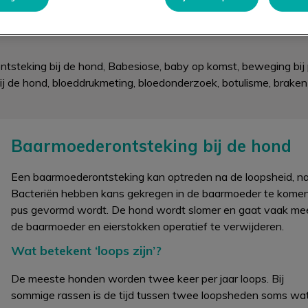
steking bij de hond, Babesiose, baby op komst, beweging bij pu
ij de hond, bloeddrukmeting, bloedonderzoek, botulisme, braken e
Baarmoederontsteking bij de hond
Een baarmoederontsteking kan optreden na de loopsheid, n
Bacteriën hebben kans gekregen in de baarmoeder te komen
pus gevormd wordt. De hond wordt slomer en gaat vaak meer 
de baarmoeder en eierstokken operatief te verwijderen.
Wat betekent ‘loops zijn’?
De meeste honden worden twee keer per jaar loops. Bij
sommige rassen is de tijd tussen twee loopsheden soms wa