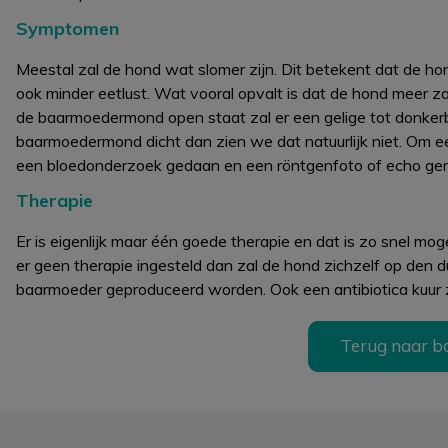
Symptomen
Meestal zal de hond wat slomer zijn. Dit betekent dat de hon
ook minder eetlust. Wat vooral opvalt is dat de hond meer za
de baarmoedermond open staat zal er een gelige tot donkerbru
baarmoedermond dicht dan zien we dat natuurlijk niet. Om e
een bloedonderzoek gedaan en een röntgenfoto of echo ge
Therapie
Er is eigenlijk maar één goede therapie en dat is zo snel mo
er geen therapie ingesteld dan zal de hond zichzelf op den du
baarmoeder geproduceerd worden. Ook een antibiotica kuur za
Terug naar b