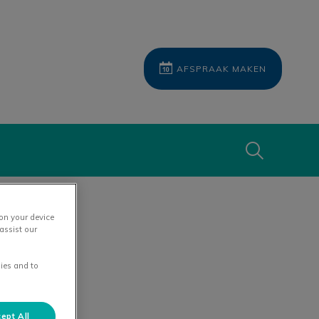
AFSPRAAK MAKEN
Zoek
Zoek
 on your device
assist our
ies and to
ept All