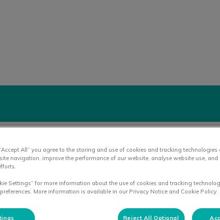
liniek Winsum
 “Accept All” you agree to the storing and use of cookies and tracking technologies
site navigation, improve the performance of our website, analyse website use, and 
fforts.
B
kie Settings” for more information about the use of cookies and tracking technolog
 preferences. More information is available in our Privacy Notice and Cookie Policy.
tings
Reject All Optional
Acc