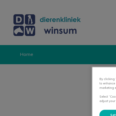
Homepage Dierenk
Home
Zoek
By clicking
to enhance 
marketing e
Select “Coo
adjust your
Set