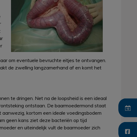
e
r
t
ar
r
klaar om eventuele bevruchte eitjes te ontvangen.
 zakt de zwelling langzamerhand af en komt het
en te dringen. Net na de loopsheid is een ideaal
rontsteking ontstaan. De baarmoedermond staat
ht aanwezig, kortom een ideale voedingsbodem
am geen kans ziet deze bacteriën op tijd
moeder en uiteindelijk vult de baarmoeder zich