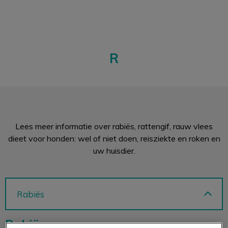
R
Zoek
Zoek
Lees meer informatie over rabiës, rattengif, rauw vlees
dieet voor honden: wel of niet doen, reisziekte en roken en
uw huisdier.
Rabiës
Rabiës