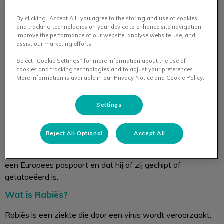
Hondsdolheid (oftewel rabiës) is een dodelijke virusziekte
By clicking “Accept All” you agree to the storing and use of cookies
and tracking technologies on your device to enhance site navigation,
waartegen gevaccineerd kan worden. Het tast het
improve the performance of our website, analyse website use, and
zenuwweefsel van het slachtoffer aan. Vaccinatie is
assist our marketing efforts.
verplicht als u met uw huisdier de grens over gaat. Per land
Select “Cookie Settings” for more information about the use of
gelden er verschillende wachttijden voor datum van
cookies and tracking technologies and to adjust your preferences.
vaccineren t.o.v. datum van grens oversteken.
More information is available in our Privacy Notice and Cookie Policy.
Verplichte vaccinatie?
Settings
In Nederland is de vaccinatie tegen rabiës, oftewel
hondsdolheid, niet verplicht, maar wanneer u met uw hond,
Reject All Optional
Accept All
kat of fret buiten de Nederlandse grenzen komt wel.
Tevens is het dan vereist dat uw huisdier is voorzien van
een Europees paspoort en dat hij of zij gechipt of
getatoeëerd is.
Wat is Rabiës?
Rabiës is een ziekte die door een virus wordt veroorzaakt.