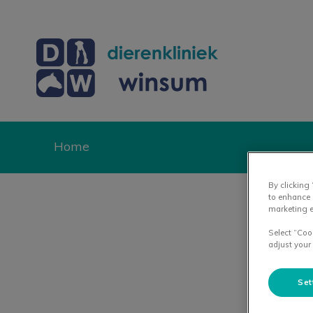
Homepage Dierenk
Home
By clicking
Zoek
to enhance 
marketing e
Select “Coo
adjust your
Set