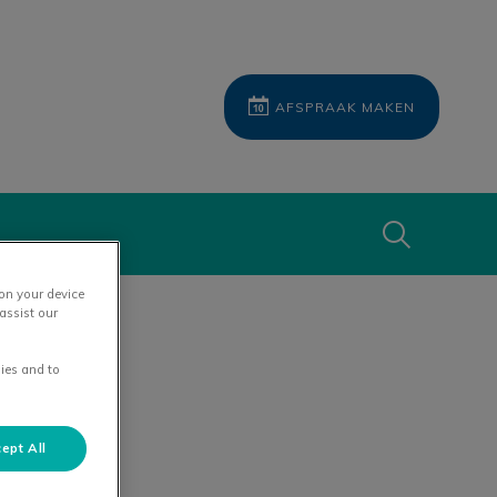
AFSPRAAK MAKEN
Zoek
 on your device
assist our
Zoek
ies and to
ept All