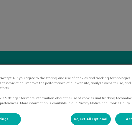
liniek Winsum
 “Accept All” you agree to the storing and use of cookies and tracking technologies
site navigation, improve the performance of our website, analyse website use, and 
fforts.
kie Settings” for more information about the use of cookies and tracking technolog
 preferences. More information is available in our Privacy Notice and Cookie Policy.
H
tings
Reject All Optional
Acc