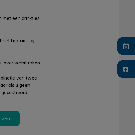
 met een drinkfles
 het hok niet bij
j over verhit raken.
mbinatie van twee
aar als u geen
k gecastreerd
oven