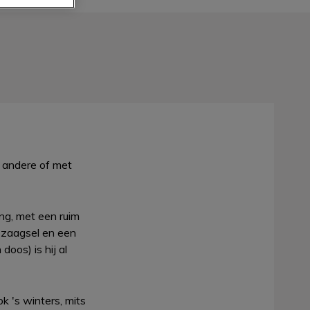
n andere of met
ing, met een ruim
g zaagsel en een
doos) is hij al
 's winters, mits